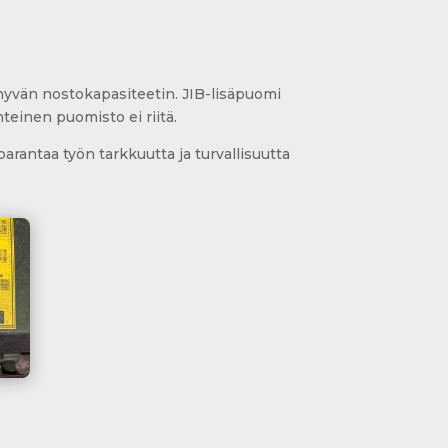
hyvän nostokapasiteetin. JIB-lisäpuomi
nteinen puomisto ei riitä.
rantaa työn tarkkuutta ja turvallisuutta