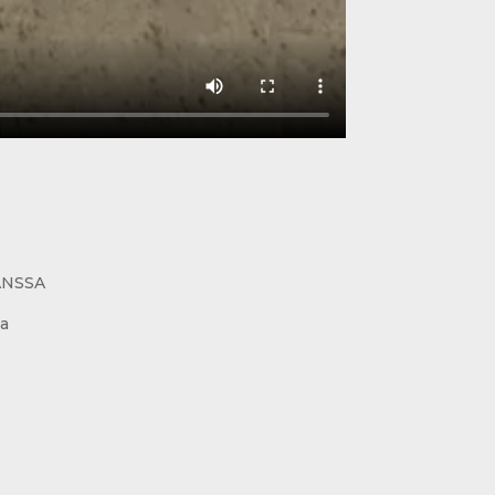
ANSSA
sa