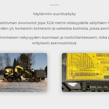
⸻
Käytännön suorituskyky
lottuman sivunostot jopa 32,8 metrin etäisyydelle säilyttäen 
den yli, korkeisiin kohteisiin ja vaikeista kulmista, joissa peri
rinomaisen näkyvyyden kuormaan ja nostotilanteeseen, mikä pa
erityisesti asennustöissä.