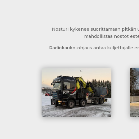
Nosturi kykenee suorittamaan pitkän u
mahdollistaa nostot estei
Radiokauko-ohjaus antaa kuljettajalle e