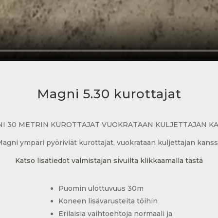
Magni 5.30 kurottajat
I 30 METRIN KUROTTAJAT VUOKRATAAN KULJETTAJAN K
agni ympäri pyöriviät kurottajat, vuokrataan kuljettajan kans
Katso lisätiedot valmistajan sivuilta klikkaamalla tästä
Puomin ulottuvuus 30m
Koneen lisävarusteita töihin
Erilaisia vaihtoehtoja normaali ja