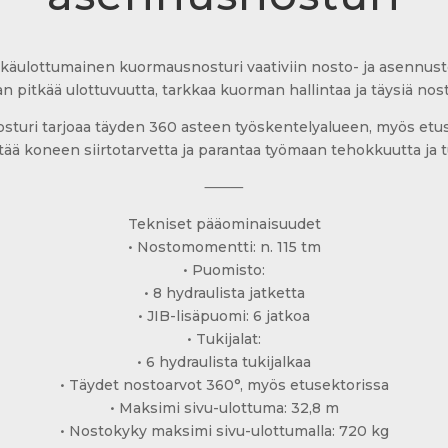
käulottumainen kuormausnosturi vaativiin nosto- ja asennustöi
aan pitkää ulottuvuutta, tarkkaa kuorman hallintaa ja täysiä nost
sturi tarjoaa täyden 360 asteen työskentelyalueen, myös etuse
ä koneen siirtotarvetta ja parantaa työmaan tehokkuutta ja tu
⸻
Tekniset pääominaisuudet
• Nostomomentti: n. 115 tm
• Puomisto:
• 8 hydraulista jatketta
• JIB-lisäpuomi: 6 jatkoa
• Tukijalat:
• 6 hydraulista tukijalkaa
• Täydet nostoarvot 360°, myös etusektorissa
• Maksimi sivu-ulottuma: 32,8 m
• Nostokyky maksimi sivu-ulottumalla: 720 kg