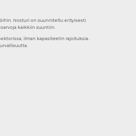
hin. Nosturi on suunniteltu erityisesti
oarvoja kaikkiin suuntiin.
ktorissa, ilman kapasiteetin rajoituksia.
rvallisuutta.