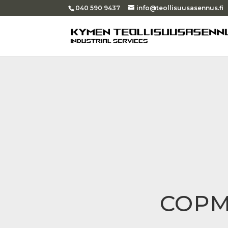
040 590 9437
info@teollisuusasennus.fi
COPMA